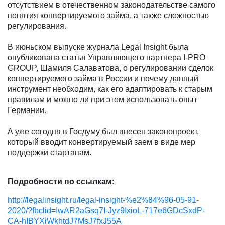
отсутствием в отечественном законодательстве самого
понятия конвертируемого займа, а также сложностью
регулирования.
В июньском выпуске журнала Legal Insight была
опубликована статья Управляющего партнера I-PRO
GROUP, Шамиля Салаватова, о регулировании сделок
конвертируемого займа в России и почему данный
инструмент необходим, как его адаптировать к старым
правилам и можно ли при этом использовать опыт
Германии.
А уже сегодня в Госдуму был внесен законопроект,
который вводит конвертируемый заем в виде мер
поддержки стартапам.
Подробности по ссылкам
:
http://legalinsight.ru/legal-insight-%e2%84%96-05-91-
2020/?fbclid=IwAR2aGsq7I-Jyz9IxioL-717e6GDcSxdP-
CA-hIBYXiWkhtdJ7MsJ7fxJ55A